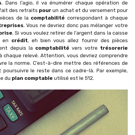
s
. Dans l’agio, il va énumérer chaque opération de
fait des retraits
pour
un achat et du versement pour
pièces de la
comptabilité
correspondant à chaque
treprises
. Vous ne devriez donc pas mélanger votre
prise
. Si vous voulez retirer de l’argent dans la caisse
s en
crédit
, eh bien vous allez fournir des pièces
rgent depuis la
comptabilité
vers votre
trésorerie
à chaque relevé. Attention, vous devriez comprendre
uivre la norme. C’est-à-dire mettre des références de
oursuivre le reste dans ce cadre-là. Par exemple,
ode du
plan
comptable
utilisé est le 512.