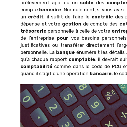
prélèvement agio ou un
solde
des
compte
compte
bancaire
. Normalement, si vous avez 
un
crédit
, il suffit de faire le
contrôle
des 
dépense et votre
gestion
de compte des
en
trésorerie
personnelle à celle de votre
entre
de l’entreprise
pour
vos besoins personnel
justificatives ou transférer directement l’a
personnelle. La
banque
énumérait les détails 
qu’à chaque rapport
comptable
, il devrait s
comptabilité
comme dans le code de PCG et p
quand il s’agit d’une opération
bancaire
, le c