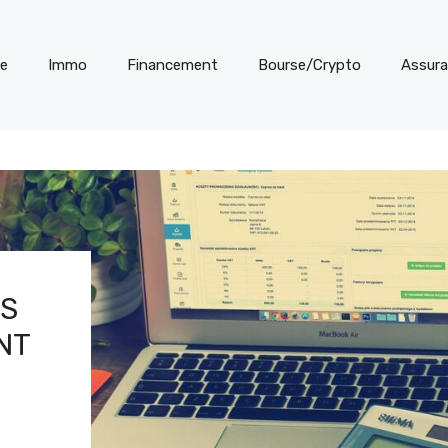
te
Immo
Financement
Bourse/Crypto
Assur
ES
NT